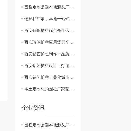
围栏定制是选本地源头厂家才是高性价比之选
选护栏厂家，本地一站式服务才是省心之选
西安锌钢护栏优点是什么?现代城市防护的..方案
西安玻璃护栏应用场景全解析：构筑现代建筑的 与美学新边界
西安铝艺护栏制作：品质..， 可靠
西安铝艺护栏设计：打造现代城市的时尚风格
西安铝艺护栏：美化城市风景的不二选择
本土定制化的围栏厂家竞争优势有什么
企业资讯
围栏定制是选本地源头厂家才是高性价比之选