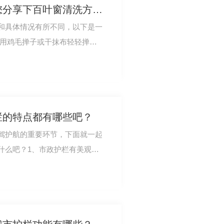
西安百叶窗生产厂家给您分享下百叶窗清洗方法？
和具体情况有所不同，以下是一
使用鸡毛掸子或干抹布轻轻掸去
有少量灰尘的…
栏的特点都有哪些吧？
驾护航的重要环节，下面就一起
什么吧？1、市政护栏有美观、
道路护栏生产厂…