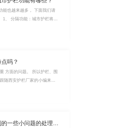
城市护栏功能有哪些？
功能也越来越多， 下面我们请
。1、 分隔功能：城市护栏将机
，将道路在断…
特点吗？
重 方面的问题。 所以护栏、围
就跟随西安护栏厂家的小编来一
防腐处理：二…
在使用西安百叶窗时遇到的一些小问题的处理方法