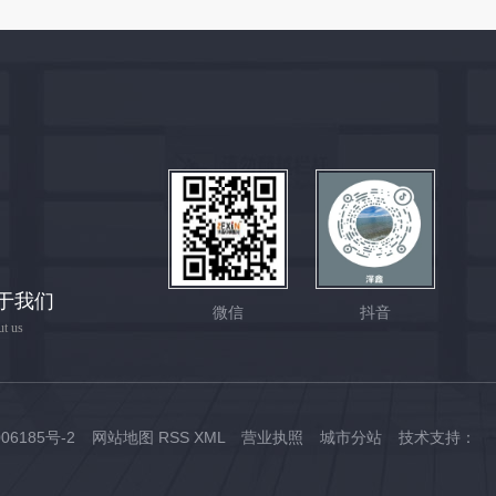
于我们
微信
抖音
t us
06185号-2
网站地图
RSS
XML
营业执照
城市分站
技术支持：
城市分站
陕西