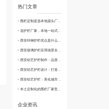
热门文章
围栏定制是选本地源头厂家才是高性价比之选
选护栏厂家，本地一站式服务才是省心之选
西安锌钢护栏优点是什么?现代城市防护的..方案
西安玻璃护栏应用场景全解析：构筑现代建筑的 与美学新边界
西安铝艺护栏制作：品质..， 可靠
西安铝艺护栏设计：打造现代城市的时尚风格
西安铝艺护栏：美化城市风景的不二选择
本土定制化的围栏厂家竞争优势有什么
企业资讯