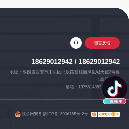
留
言
反
馈
18629012942 / 18629012942
地址：陕西省西安市未央区北辰路碧桂园凤凰城天镜2号楼
1单元502室
邮箱：1375614893@qq.com
陕公网安备 陕ICP备13006185号-2号