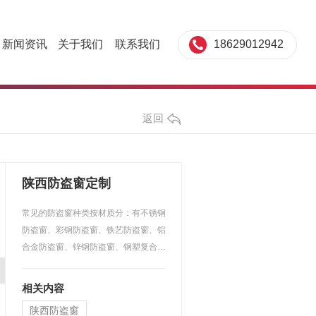
18629012942
新闻资讯
关于我们
联系我们
返回
陕西防盗窗定制
常见的防盗窗种类按材质分：有不锈钢
防盗窗、彩钢防盗窗、铁艺防盗窗、铝
合金防盗窗、锌钢防盗窗、钢塑复合防
盗窗等。按使用功能来…
相关内容
陕西防盗窗