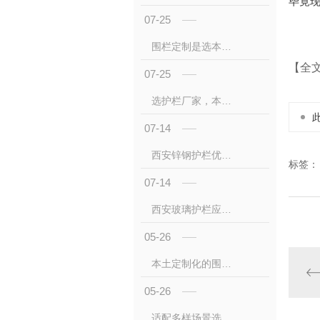
毕竟
07-25
围栏定制是选本地源头厂家才是高性价比之选
【全
07-25
选护栏厂家，本地一站式服务才是省心之选
07-14
西安锌钢护栏优点是什么?现代城市防护的..方案
标签：
07-14
西安玻璃护栏应用场景全解析：构筑现代建筑的 与美学新边界
05-26
本土定制化的围栏厂家竞争优势有什么
05-26
适配多样场景选护栏厂家的发展之路是什么