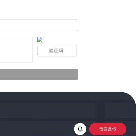
留
言
反
馈