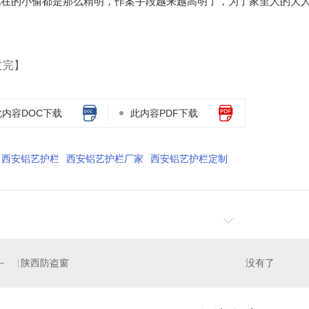
现在的小偷都是那么精明，作案手段越来越高明了，为了家里人的大人
文完】
此内容DOC下载
此内容PDF下载
西安铝艺护栏
西安铝艺护栏厂家
西安铝艺护栏定制
陕西防盗窗
没有了